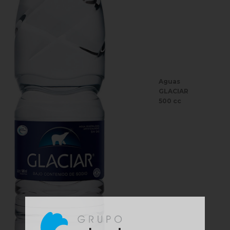
Aguas
GLACIAR
500 cc