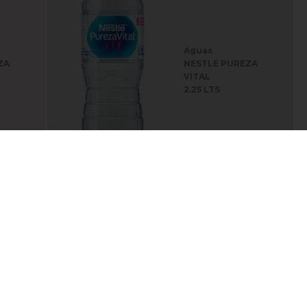
Aguas
ZA
NESTLE PUREZA
VITAL
2.25 LTS