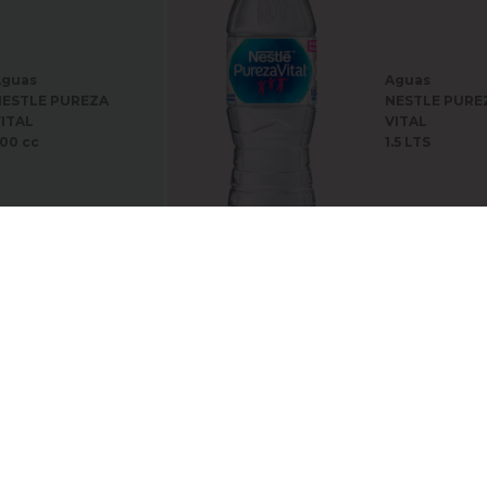
Aguas
Aguas
ESTLE PUREZA
NESTLE PURE
ITAL
VITAL
00 cc
1.5 LTS
Aguas