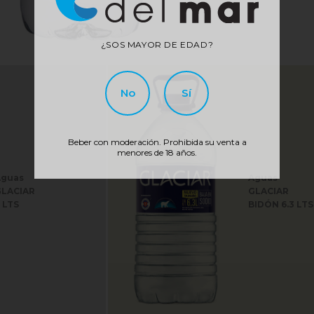
¿SOS MAYOR DE EDAD?
No
Sí
Beber con moderación. Prohibida su venta a
menores de 18 años.
Aguas
Aguas
LACIAR
GLACIAR
 LTS
BIDÓN 6.3 LTS