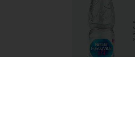
N
V
5